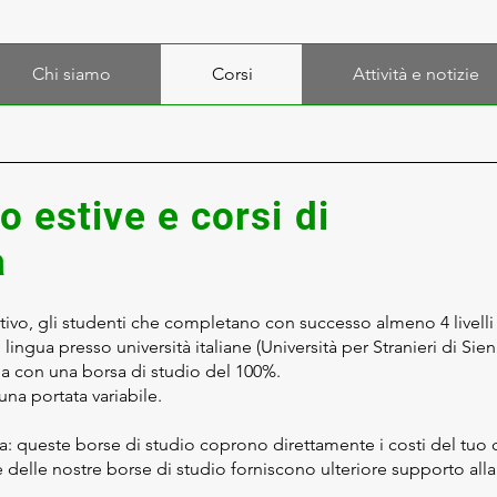
Chi siamo
Corsi
Attività e notizie
o estive e corsi di
a
ivo, gli studenti che completano con successo almeno 4 livelli p
 lingua presso università italiane (Università per Stranieri di Sien
lia con una borsa di studio del 100%.
na portata variabile.
ua: queste borse di studio coprono direttamente i costi del tuo c
 delle nostre borse di studio forniscono ulteriore supporto al
.