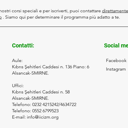
stri corsi speciali e per iscriverti, puoi contattare
direttamente 
p
. Siamo qui per determinare il programma più adatto a te.
Contatti
:
Social m
Aule:
Facebook
Kıbrıs Şehitleri Caddesi n. 136 Piano: 6
Instagram
Alsancak-SMIRNE.
Uffici:
Kıbrıs Şehitleri Caddesi n. 58
Alsancak-SMIRNE.
Telefono: 0232 4215242/4634722
Telefono: 0552 6799523
E-mail:
info@iicizm.org