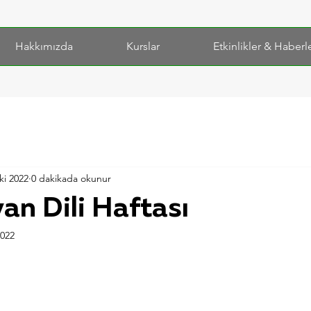
Hakkımızda
Kurslar
Etkinlikler & Haberl
ki 2022
0 dakikada okunur
yan Dili Haftası
2022