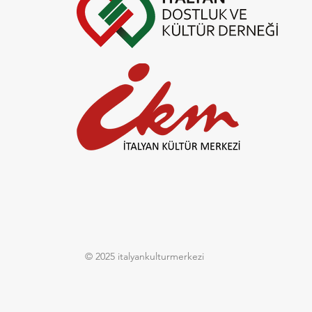
Yaz molası! 31 Ağustos'ta
görüşmek üzere
© 2025
italyankulturmerkezi