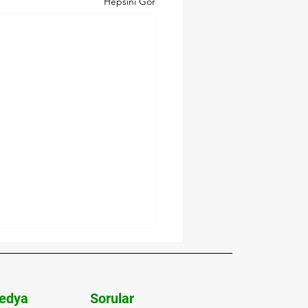
Hepsini Gör
edya
Sorular