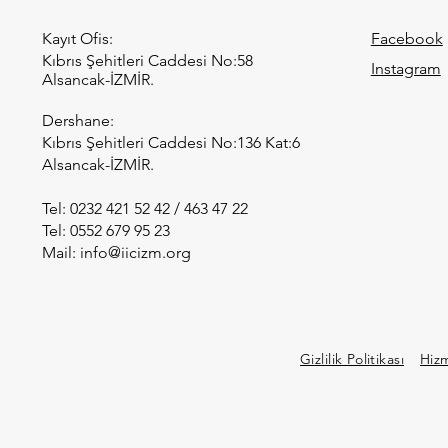
Kayıt Ofis:
Facebook
Kıbrıs Şehitleri Caddesi No:58
Instagram
Gülşah Elikbank’tan
İtal
Alsancak-İZMİR.
Yalancılar ve Sevgililer:
Dern
Tarih ve Kurgunun
ve D
Dershane:
Büyüleyici Buluşması
LÖS
Kıbrıs Şehitleri Caddesi No:136 Kat:6
Alsancak-İZMİR.
Tel: 0232 421 52 42 / 463 47 22
Tel: 0552 679 95 23
Mail:
info@iicizm.org
Gizlilik Politikası
Hiz