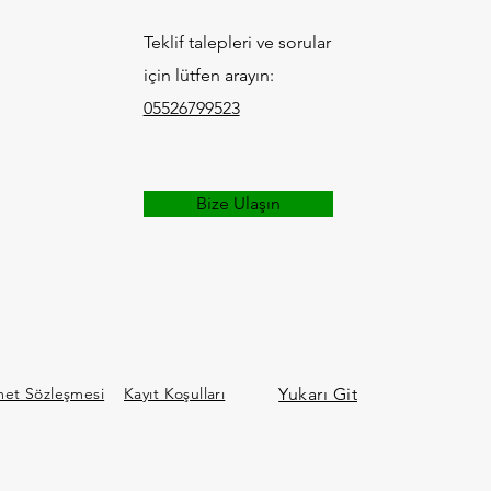
Teklif talepleri ve sorular
için lütfen arayın:
yan Dostluk ve Kültür
eği Kanser Farkındalığı
05526799523
ayanışma Buluşması:
EV ile Umuda Dokunun
Bize Ulaşın
met Sözleşmesi
Kayıt Koşulları
Yukarı Git