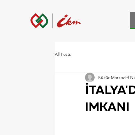
All Posts
Kültür Merkezi
4 Ni
İTALYA'
IMKANI