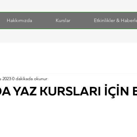
Hakkımızda
Kurslar
Etkinlikler & Haberl
s 2023
0 dakikada okunur
DA YAZ KURSLARI İÇİN