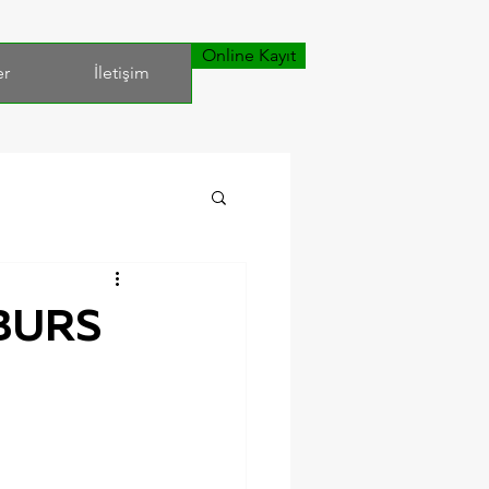
Online Kayıt
er
İletişim
 BURS