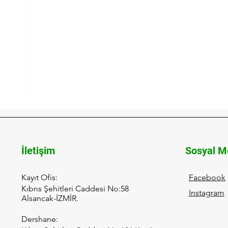
İletişim
Sosyal M
Kayıt Ofis:
Facebook
Kıbrıs Şehitleri Caddesi No:58
Instagram
Gülşah Elikbank’tan
İtal
Alsancak-İZMİR.
Yalancılar ve Sevgililer:
Dern
Tarih ve Kurgunun
ve D
Dershane:
Büyüleyici Buluşması
LÖS