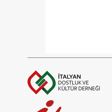
Yaz molası! 31 Ağustos'ta
görüşmek üzere