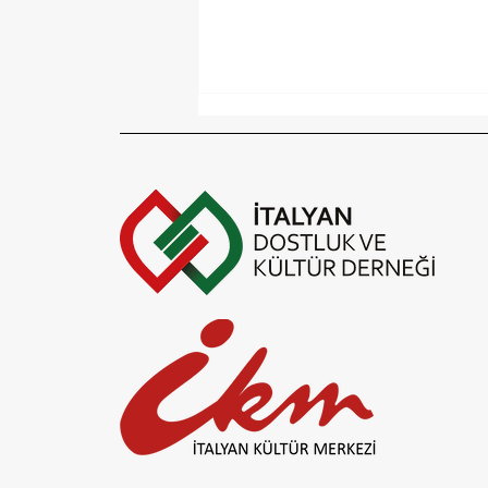
Yaz molası! 31 Ağustos'ta
görüşmek üzere