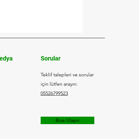
edya
Sorular
Teklif talepleri ve sorular
için lütfen arayın:
yan Dostluk ve Kültür
eği Kanser Farkındalığı
05526799523
ayanışma Buluşması:
EV ile Umuda Dokunun
Bize Ulaşın