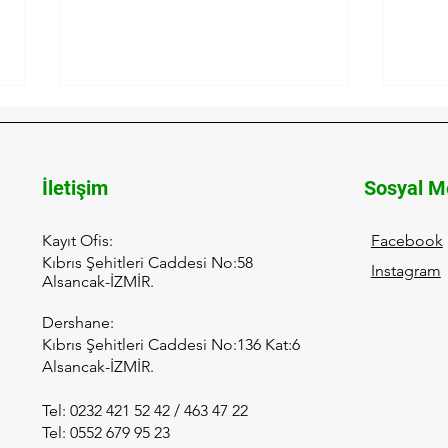
İletişim
Sosyal M
Kayıt Ofis:
Facebook
Kıbrıs Şehitleri Caddesi No:58
Instagram
Gülşah Elikbank’tan
İtal
Alsancak-İZMİR.
Yalancılar ve Sevgililer:
Dern
Tarih ve Kurgunun
ve D
Dershane:
Büyüleyici Buluşması
LÖS
Kıbrıs Şehitleri Caddesi No:136 Kat:6
Alsancak-İZMİR.
Tel: 0232 421 52 42 / 463 47 22
Tel: 0552 679 95 23