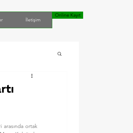
Online Kayıt
er
İletişim
rtı
i arasında ortak 