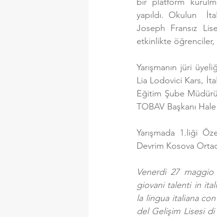
bir platform kurulm
yapıldı. Okulun  İta
Joseph Fransız Lise
etkinlikte öğrenciler,
Yarışmanın jüri üyel
Lia Lodovici Kars, İt
Eğitim Şube Müdürü 
TOBAV Başkanı Hale G
Yarışmada 1.liği Öze
Devrim Kosova Ortaok
Venerdi 27 maggio p
giovani talenti in it
la lingua italiana co
del Gelişim Lisesi di