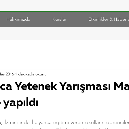
Hakkımızda
Kurslar
Etkinlikler & Haberl
May 2016
1 dakikada okunur
nca Yetenek Yarışması Ma
 yapıldı
zmir ilinde İtalyanca eğitimi veren okulların öğrenciler