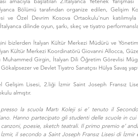
ası amacıyla başlatılan 2.İtalyanca Yetenek Yarışması 
lyanca Bölümü tarafından organize edilen, Gelişim Kole
si ve Özel Devrim Kosova Ortaokulu'nun katılımıyla ge
 İtalyanca dilinde oyun, şarkı, skeç ve tiyatro performanslar
iğini bizlerden İtalyan Kültür Merkezi Müdürü ve Yönetim
alyan Kültür Merkezi Koordinatörü Giovanni Allocca, Güzel
Muhammed Girgin, İtalyan Dili Öğretim Görevlisi Müge
ökalpsezer ve Devlet Tiyatro Sanatçısı Hülya Savaş yapt
l Gelişim Lisesi, 2.liği İzmir Saint Joseph Fransız Lise
ulu almıştır.
resso la scuola Martı Koleji si e’ tenuto il Second
aliano. Hanno partecipato gli studenti delle scuole in cui
n canzoni, poesie, sketch teatrali. Il primo premio e’ anda
 İzmir, il secondo a Saint Joseph Fransız Lisesi di İzmir e