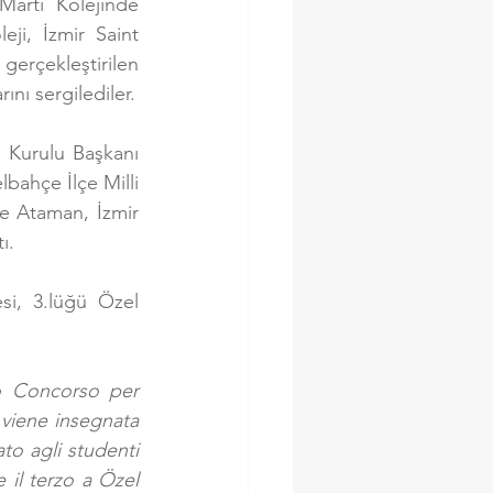
Martı Kolejinde 
ji, İzmir Saint 
rçekleştirilen 
ını sergilediler.
 Kurulu Başkanı 
bahçe İlçe Milli 
 Ataman, İzmir 
ı.
si, 3.lüğü Özel 
o Concorso per 
 viene insegnata 
to agli studenti 
 il terzo a Özel 