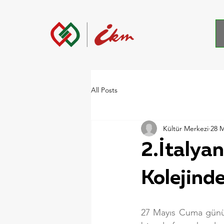
All Posts
Kültür Merkezi
28 
2.İtalya
Kolejinde
27 Mayıs Cuma günü, İ