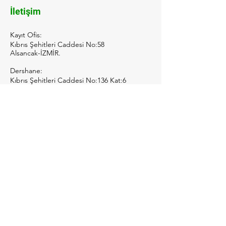
İletişim
Kayıt Ofis:
Kıbrıs Şehitleri Caddesi No:58
Alsancak-İZMİR.
Dershane:
Kıbrıs Şehitleri Caddesi No:136 Kat:6
Alsancak-İZMİR.
Tel:
0232 421 52 42
/
463 47 22
Tel:
0552 679 95 23
Mail:
info@iicizm.org
Sosyal Medya
Facebook
Instagram